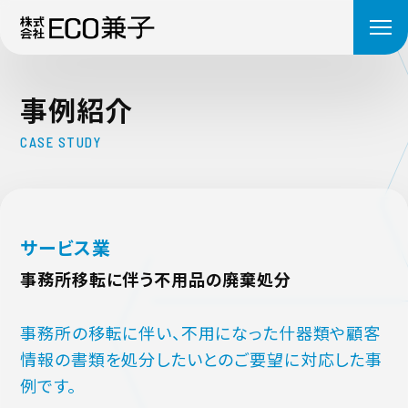
事
例
紹
介
C
A
S
E
S
T
U
D
Y
サービス業
事務所移転に伴う不用品の廃棄処分
事務所の移転に伴い、不用になった什器類や顧客
情報の書類を処分したいとのご要望に対応した事
例です。